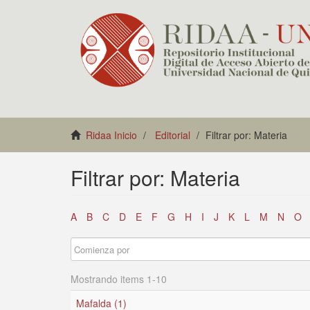
Ridaa Inicio
Editorial
Filtrar por: Materia
Filtrar por: Materia
A
B
C
D
E
F
G
H
I
J
K
L
M
N
O
Mostrando items 1-10
Mafalda (1)