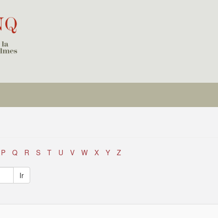
P
Q
R
S
T
U
V
W
X
Y
Z
Ir