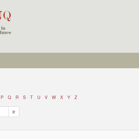
P
Q
R
S
T
U
V
W
X
Y
Z
Ir