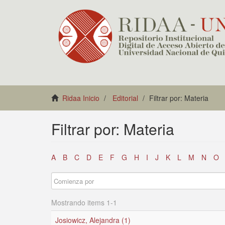
Ridaa Inicio
Editorial
Filtrar por: Materia
Filtrar por: Materia
A
B
C
D
E
F
G
H
I
J
K
L
M
N
O
Mostrando items 1-1
Josiowicz, Alejandra (1)