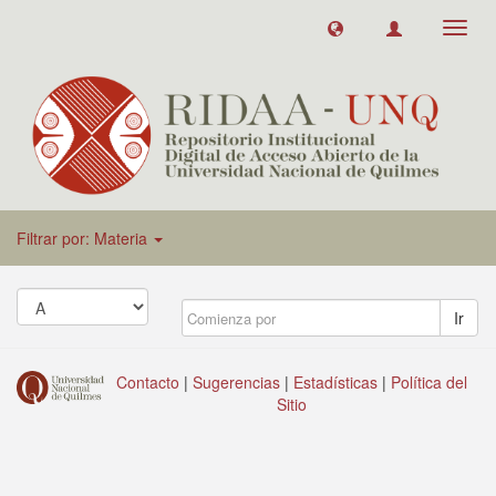
Toggl
navig
Filtrar por: Materia
Ir
Contacto
|
Sugerencias
|
Estadísticas
|
Política del
Sitio