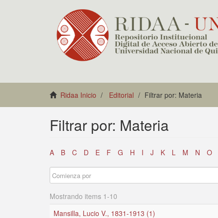
Ridaa Inicio
Editorial
Filtrar por: Materia
Filtrar por: Materia
A
B
C
D
E
F
G
H
I
J
K
L
M
N
O
Mostrando items 1-10
Mansilla, Lucio V., 1831-1913 (1)