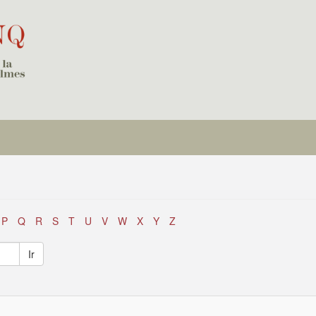
P
Q
R
S
T
U
V
W
X
Y
Z
Ir