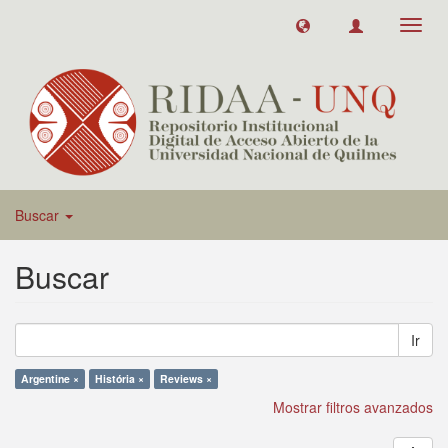
Toggl
navig
Buscar
Buscar
Ir
Argentine ×
História ×
Reviews ×
Mostrar filtros avanzados