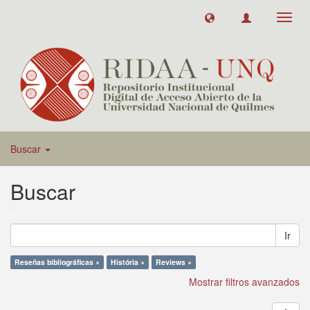
Toggl
navig
Buscar
Buscar
Ir
Reseñas bibliográficas ×
História ×
Reviews ×
Mostrar filtros avanzados