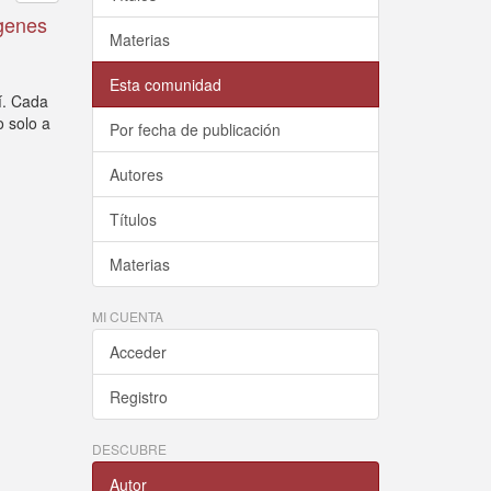
ígenes
Materias
Esta comunidad
í. Cada
o solo a
Por fecha de publicación
Autores
Títulos
Materias
MI CUENTA
Acceder
Registro
DESCUBRE
Autor