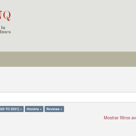
020 TO 2021] ×
História ×
Reviews ×
Mostrar filtros 