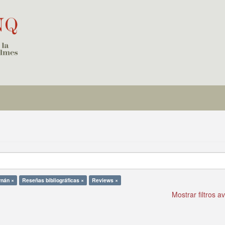
rnán ×
Reseñas bibliográficas ×
Reviews ×
Mostrar filtros 