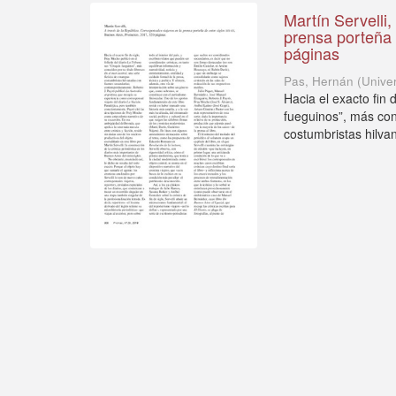
Martín Servelli,
prensa porteña 
páginas
Pas, Hernán
(
Unive
Hacia el exacto fin 
fueguinos”, más cono
costumbristas hilvan