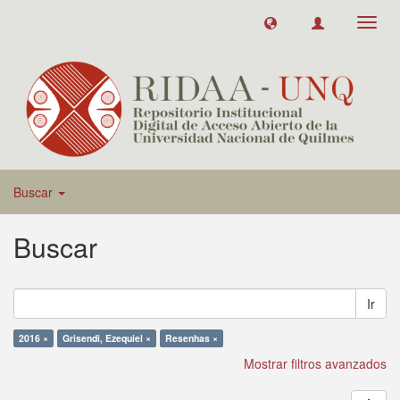
Toggl
navig
Buscar
Buscar
Ir
2016 ×
Grisendi, Ezequiel ×
Resenhas ×
Mostrar filtros avanzados