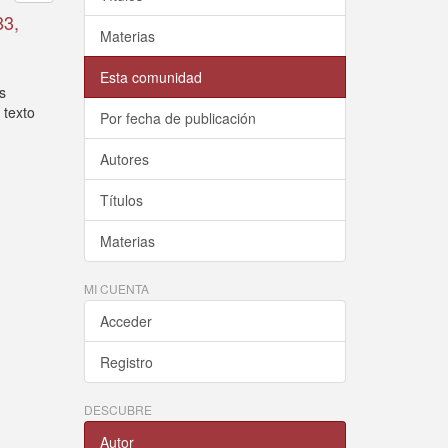
83,
Materias
Esta comunidad
s
 texto
Por fecha de publicación
Autores
Títulos
Materias
MI CUENTA
Acceder
Registro
DESCUBRE
Autor