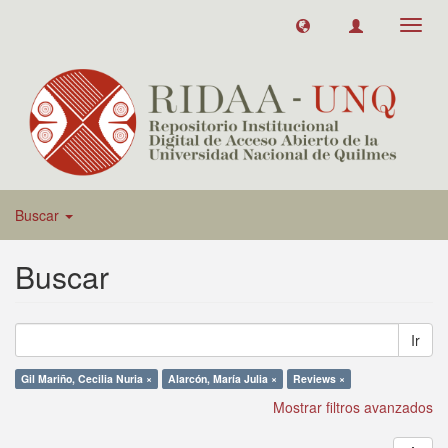
Toggl
navig
Buscar
Buscar
Ir
Gil Mariño, Cecilia Nuria ×
Alarcón, María Julia ×
Reviews ×
Mostrar filtros avanzados