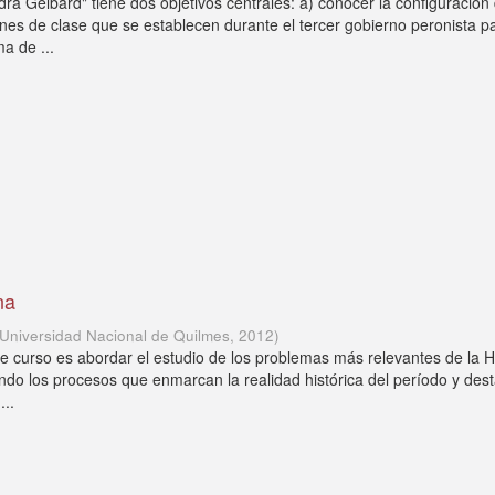
dra Gelbard" tiene dos objetivos centrales: a) conocer la configuración 
iones de clase que se establecen durante el tercer gobierno peronista p
a de ...
na
Universidad Nacional de Quilmes
,
2012
)
e curso es abordar el estudio de los problemas más relevantes de la Hi
iando los procesos que enmarcan la realidad histórica del período y de
...