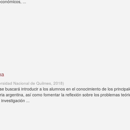
económicos, ...
na
ersidad Nacional de Quilmes
,
2018
)
 se buscará introducir a los alumnos en el conocimiento de los principa
ria argentina, así como fomentar la reflexión sobre los problemas teóri
investigación ...