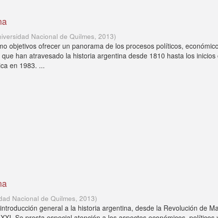
na
iversidad Nacional de Quilmes
,
2013
)
mo objetivos ofrecer un panorama de los procesos políticos, económic
s que han atravesado la historia argentina desde 1810 hasta los inicios 
ca en 1983. ...
na
idad Nacional de Quilmes
,
2013
)
 introducción general a la historia argentina, desde la Revolución de M
 XXI. Se presta especial atención a los aspectos económicos, políticos 