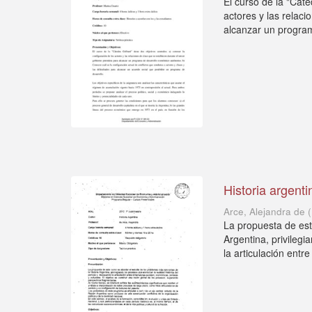
El curso de la "Cáte
actores y las relac
alcanzar un program
Historia argenti
Arce, Alejandra de
(
La propuesta de est
Argentina, privileg
la articulación entre 