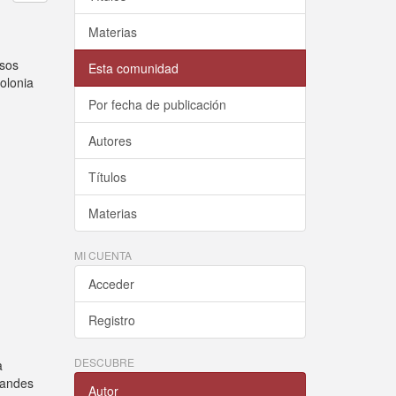
Materias
esos
Esta comunidad
colonia
Por fecha de publicación
Autores
Títulos
Materias
MI CUENTA
Acceder
Registro
DESCUBRE
a
randes
Autor