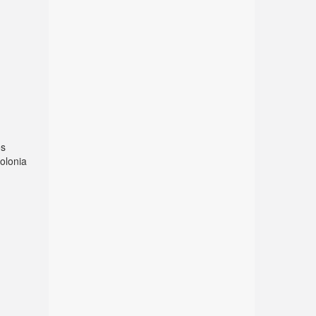
os
colonia