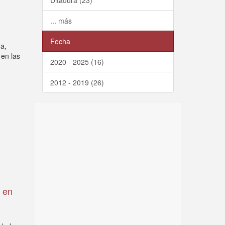
Ditadura (23)
... más
Fecha
na,
 en las
2020 - 2025 (16)
2012 - 2019 (26)
d en