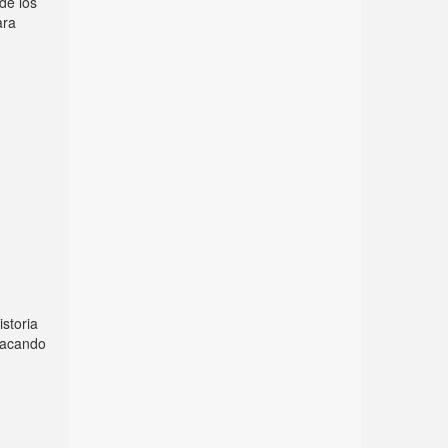
de los
ara
storia
stacando