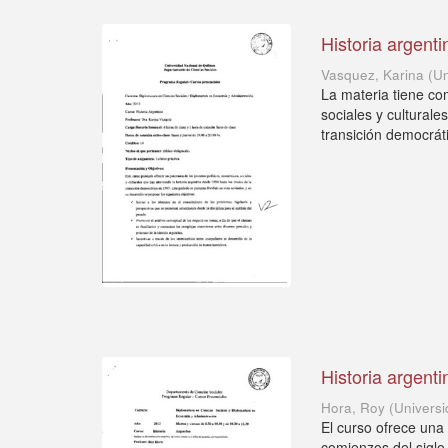
Historia argenti
Vasquez, Karina
(
Un
La materia tiene co
sociales y culturale
transición democráti
Historia argenti
Hora, Roy
(
Univers
El curso ofrece una
comienzos del siglo