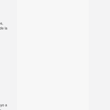
os,
de la
ayo a
y