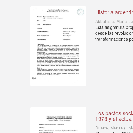
Historia argenti
Abbattista, María L
Esta asignatura prop
desde las revolucio
transformaciones polí
Los pactos socia
1973 y el actual
Duarte, Marisa
(
Uni