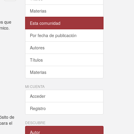
Materias
 es que
Esta comunidad
mico.
Por fecha de publicación
Autores
Títulos
Materias
MI CUENTA
Acceder
Registro
ósito de
para el
DESCUBRE
Autor