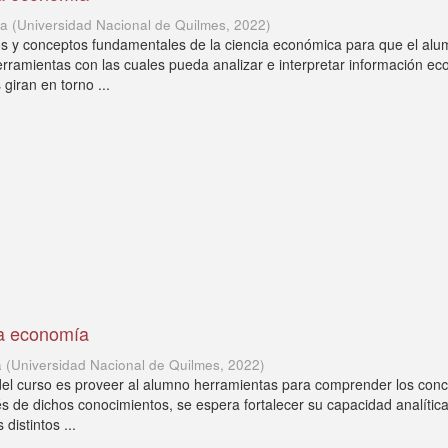
ía
(
Universidad Nacional de Quilmes
,
2022
)
os y conceptos fundamentales de la ciencia económica para que el al
rramientas con las cuales pueda analizar e interpretar información e
giran en torno ...
la economía
a
(
Universidad Nacional de Quilmes
,
2022
)
 del curso es proveer al alumno herramientas para comprender los con
s de dichos conocimientos, se espera fortalecer su capacidad analític
 distintos ...