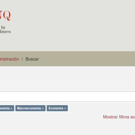
istración
Buscar
onomia ×
Macroeconomía ×
Economia ×
Mostrar filtros 