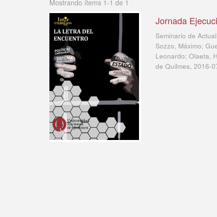
Mostrando ítems 1-1 de 1
Jornada Ejecuci
Seminario de Actual
Sozzo, Máximo; Guere
Leonardo; Olaeta, H
de Quilmes
,
2016-0