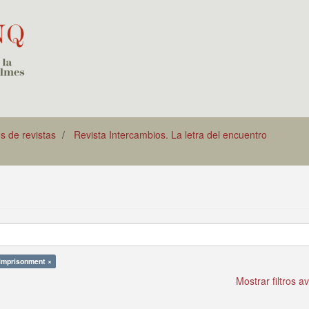
os de revistas
Revista Intercambios. La letra del encuentro
Imprisonment ×
Mostrar filtros 