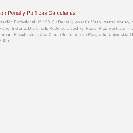
ón Penal y Políticas Carcelarias
ización Profesional (2° : 2016 : Bernal); Monclús Masó, Marta; Mouzo, 
ño, Indiana; Brardinelli, Rodolfo; Litvachky, Paula; Plat, Gustavo; Filip
ernán; Pieschestein, Ana Clara
(
Secretaría de Posgrado. Universidad 
7-05
)