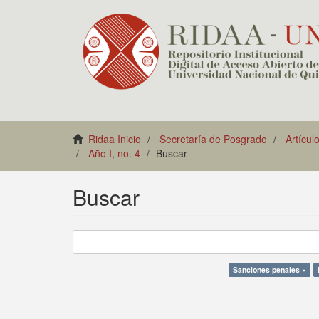
Ridaa Inicio
Secretaría de Posgrado
Artícul
Año I, no. 4
Buscar
Buscar
Sanciones penales ×