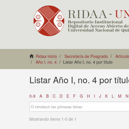
Ridaa Inicio
Secretaría de Posgrado
Artícul
Año I, no. 4
Listar Año I, no. 4 por título
Listar Año I, no. 4 por títu
0-9
A
B
C
D
E
F
G
H
I
J
K
L
M
N
Mostrando ítems 1-0 de 1