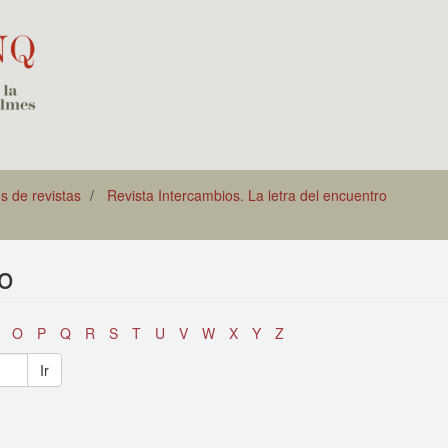
os de revistas
Revista Intercambios. La letra del encuentro
lo
O
P
Q
R
S
T
U
V
W
X
Y
Z
Ir