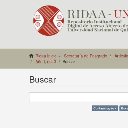
Ridaa Inicio
Secretaría de Posgrado
Artícul
Año I, no. 3
Buscar
Buscar
Contaminação ×
Buca