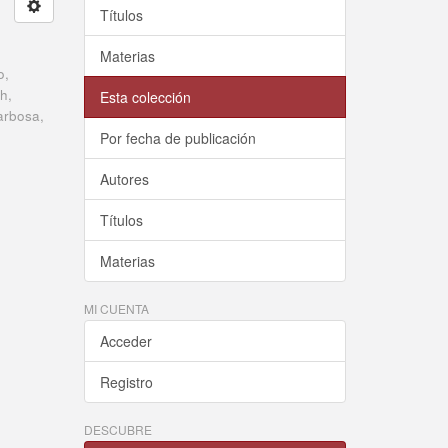
Títulos
Materias
o,
h,
Esta colección
arbosa,
Por fecha de publicación
Autores
Títulos
Materias
MI CUENTA
Acceder
Registro
DESCUBRE