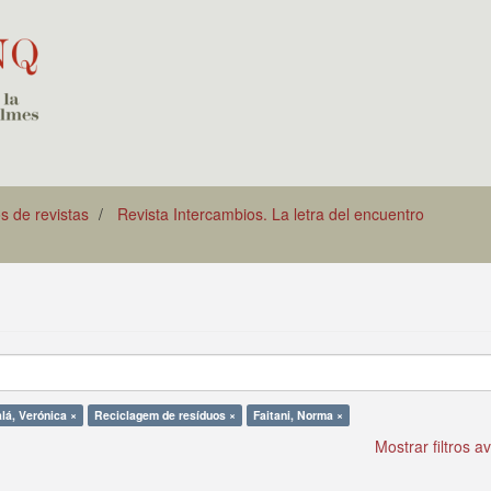
os de revistas
Revista Intercambios. La letra del encuentro
lá, Verónica ×
Reciclagem de resíduos ×
Faitani, Norma ×
Mostrar filtros 