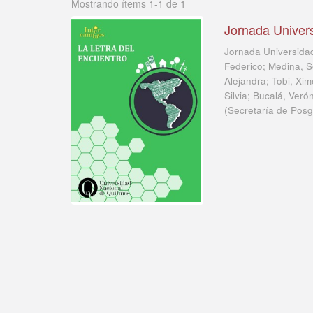
Mostrando ítems 1-1 de 1
Jornada Univers
Jornada Universidad
Federico; Medina, S
Alejandra; Tobi, Xi
Silvia; Bucalá, Ver
(
Secretaría de Posg