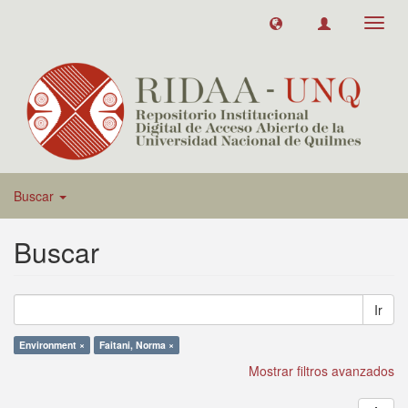
Toggl
navig
Buscar
Buscar
Ir
Environment ×
Faitani, Norma ×
Mostrar filtros avanzados