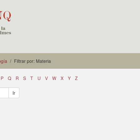
ogía
Filtrar por: Materia
P
Q
R
S
T
U
V
W
X
Y
Z
Ir