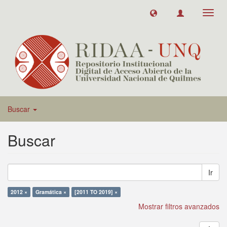
Toggl
navig
Buscar
Buscar
Ir
2012 ×
Gramática ×
[2011 TO 2019] ×
Mostrar filtros avanzados