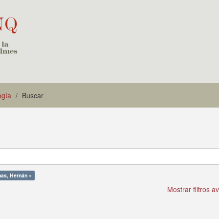
ogía
Buscar
as, Hernán ×
Mostrar filtros 