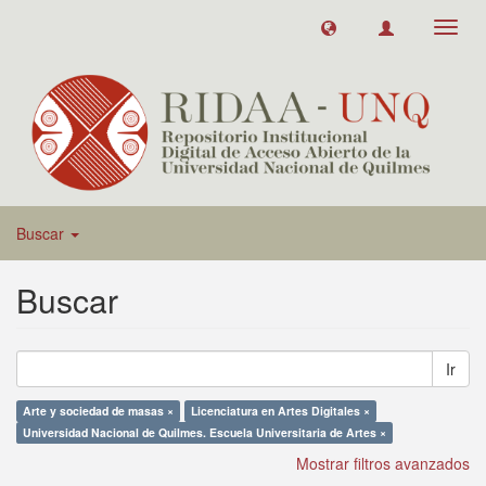
Toggl
navig
Buscar
Buscar
Ir
Arte y sociedad de masas ×
Licenciatura en Artes Digitales ×
Universidad Nacional de Quilmes. Escuela Universitaria de Artes ×
Mostrar filtros avanzados