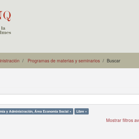
istración
Programas de materias y seminarios
Buscar
ía y Administración, Área Economía Social ×
Libre ×
Mostrar filtros 