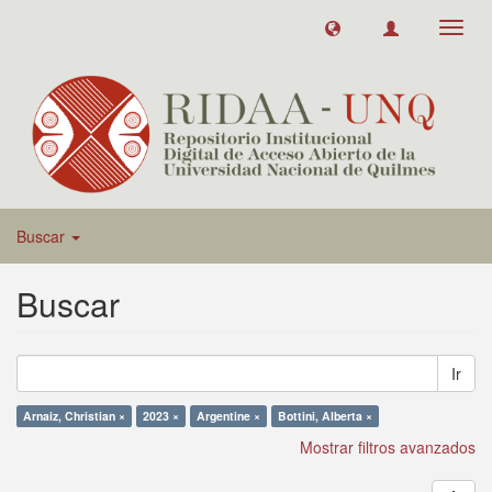
Toggl
navig
Buscar
Buscar
Ir
Arnaiz, Christian ×
2023 ×
Argentine ×
Bottini, Alberta ×
Mostrar filtros avanzados