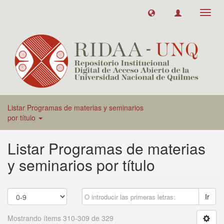
Toggl
navig
Listar Programas de materias y seminarios
por título
Listar Programas de materias
y seminarios por título
Ir
Mostrando ítems 310-309 de 329