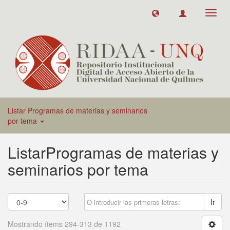
Toggl
navig
Listar Programas de materias y seminarios
por tema
ListarProgramas de materias y
seminarios por tema
Ir
Mostrando ítems 294-313 de 1192