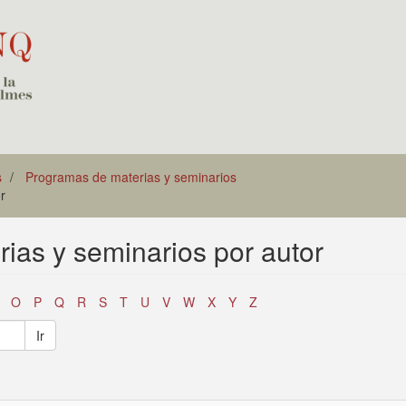
s
Programas de materias y seminarios
r
ias y seminarios por autor
O
P
Q
R
S
T
U
V
W
X
Y
Z
Ir