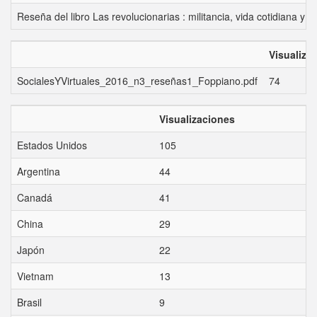
Reseña del libro Las revolucionarias : militancia, vida cotidiana y 
Visualiza
SocialesYVirtuales_2016_n3_reseñas1_Foppiano.pdf
74
Visualizaciones
Estados Unidos
105
Argentina
44
Canadá
41
China
29
Japón
22
Vietnam
13
Brasil
9