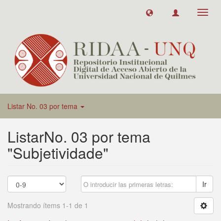
Toggl
navig
Listar No. 03 por tema
ListarNo. 03 por tema
"Subjetividade"
Ir
Mostrando ítems 1-1 de 1