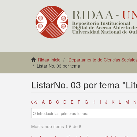
Ridaa Inicio
Departamento de Ciencias Sociale
Listar No. 03 por tema
ListarNo. 03 por tema "Lit
0-9
A
B
C
D
E
F
G
H
I
J
K
L
M
N
Mostrando ítems 1-6 de 6