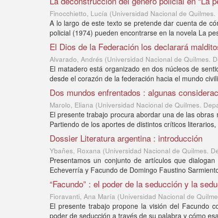
La deconstrucción del género policial en “La 
Finocchietto, Lucía
(
Universidad Nacional de Quilmes.
A lo largo de este texto se pretende dar cuenta de cóm
policial (1974) pueden encontrarse en la novela La pes
El Dios de la Federación los declarará maldito
Alvarado, Andrés
(
Universidad Nacional de Quilmes. D
El matadero está organizado en dos núcleos de sentid
desde el corazón de la federación hacia el mundo civili
Dos mundos enfrentados : algunas considerac
Marolo, Eliana
(
Universidad Nacional de Quilmes. Dep
El presente trabajo procura abordar una de las obras 
Partiendo de los aportes de distintos críticos literarios, 
Dossier Literatura argentina : introducción
Ybañes, Roxana
(
Universidad Nacional de Quilmes. D
Presentamos un conjunto de artículos que dialogan 
Echeverría y Facundo de Domingo Faustino Sarmiento.
“Facundo” : el poder de la seducción y la sed
Fioravanti, Ana María
(
Universidad Nacional de Quilme
El presente trabajo propone la visión del Facundo 
poder de seducción a través de su palabra y cómo es