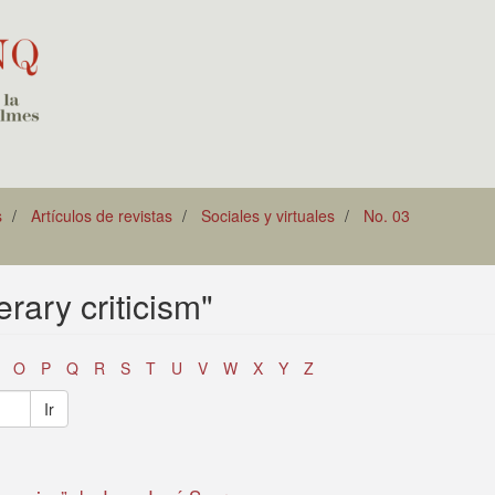
s
Artículos de revistas
Sociales y virtuales
No. 03
erary criticism"
O
P
Q
R
S
T
U
V
W
X
Y
Z
Ir