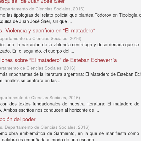
pesquisa” de Juan José Saer
 Departamento de Ciencias Sociales
,
2016
)
o las tipologías del relato policial que plantea Todorov en Tipología d
quisa de Juan José Saer, sin que ...
s. Violencia y sacrificio en “El matadero”
epartamento de Ciencias Sociales
,
2016
)
o: uno, la narración de la violencia centrífuga y desordenada que s
zado. En el segundo, el cuerpo del ...
iones sobre “El matadero” de Esteban Echeverría
artamento de Ciencias Sociales
,
2016
)
más importantes de la literatura argentina: El Matadero de Esteban Ec
el análisis se centrará en las ...
epartamento de Ciencias Sociales
,
2016
)
con dos textos fundacionales de nuestra literatura: El matadero de
 Ambos escritos nos conducen al horizonte de ...
ucción del poder
s. Departamento de Ciencias Sociales
,
2016
)
como obra emblemática de Sarmiento, en la que se manifiesta cómo 
a palabra es empuñada al modo de una espada ...