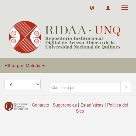
Toggl
navig
Filtrar por: Materia
Ir
Contacto
|
Sugerencias
|
Estadísticas
|
Política del
Sitio