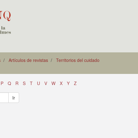
s
Artículos de revistas
Territorios del cuidado
P
Q
R
S
T
U
V
W
X
Y
Z
Ir