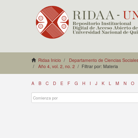
Ridaa Inicio
Departamento de Ciencias Sociale
Año 4, vol. 2, no. 2
Filtrar por: Materia
A
B
C
D
E
F
G
H
I
J
K
L
M
N
O