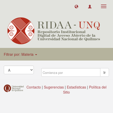
Toggl
navig
Filtrar por: Materia
Ir
Contacto
|
Sugerencias
|
Estadísticas
|
Política del
Sitio