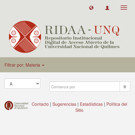
Toggl
navig
Filtrar por: Materia
Ir
Contacto
|
Sugerencias
|
Estadísticas
|
Política del
Sitio