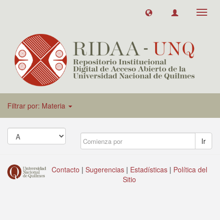
Toggl
navig
Filtrar por: Materia
Ir
Contacto
|
Sugerencias
|
Estadísticas
|
Política del
Sitio