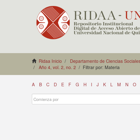
Ridaa Inicio
Departamento de Ciencias Sociale
Año 4, vol. 2, no. 2
Filtrar por: Materia
A
B
C
D
E
F
G
H
I
J
K
L
M
N
O