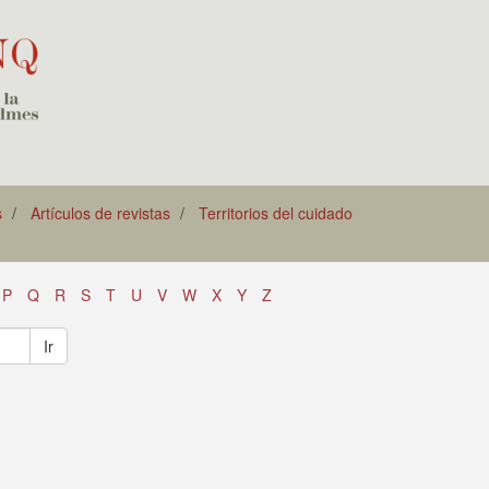
s
Artículos de revistas
Territorios del cuidado
P
Q
R
S
T
U
V
W
X
Y
Z
Ir