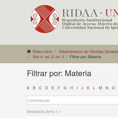
Ridaa Inicio
Departamento de Ciencias Sociale
Año 4, vol. 2, no. 2
Filtrar por: Materia
Filtrar por: Materia
A
B
C
D
E
F
G
H
I
J
K
L
M
N
O
Mostrando items 1-1