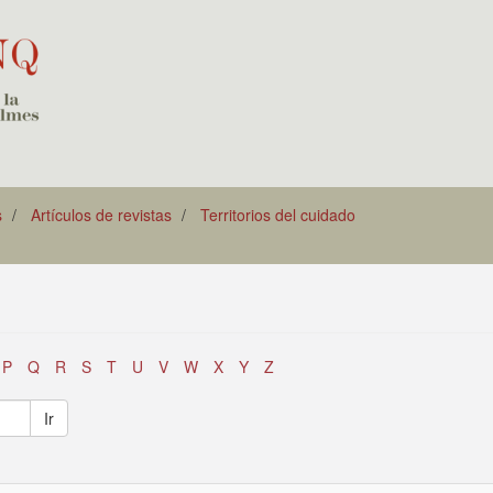
s
Artículos de revistas
Territorios del cuidado
P
Q
R
S
T
U
V
W
X
Y
Z
Ir