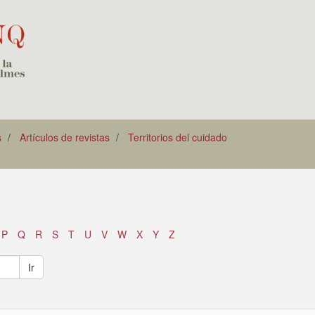
s
Artículos de revistas
Territorios del cuidado
P
Q
R
S
T
U
V
W
X
Y
Z
Ir