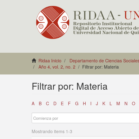
Ridaa Inicio
Departamento de Ciencias Sociale
Año 4, vol. 2, no. 2
Filtrar por: Materia
Filtrar por: Materia
A
B
C
D
E
F
G
H
I
J
K
L
M
N
O
Mostrando items 1-3