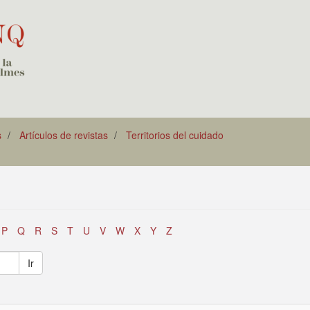
s
Artículos de revistas
Territorios del cuidado
P
Q
R
S
T
U
V
W
X
Y
Z
Ir