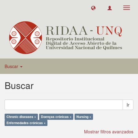
Toggl
navig
Buscar
Buscar
Ir
Chronic diseases ×
Doenças crônicas ×
Nursing ×
Enfermedades crónicas ×
Mostrar filtros avanzados