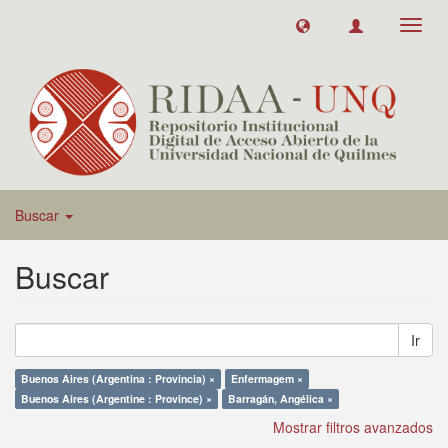
Toggl
navig
Buscar
Buscar
Ir
Buenos Aires (Argentina : Provincia) ×
Enfermagem ×
Buenos Aires (Argentine : Province) ×
Barragán, Angélica ×
Mostrar filtros avanzados