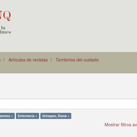
s
Artículos de revistas
Territorios del cuidado
oentes ×
Enfermería ×
Grinspon, Diana ×
Mostrar filtros 