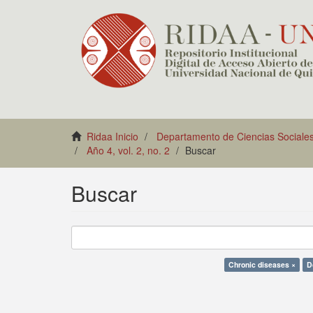
Ridaa Inicio
Departamento de Ciencias Sociale
Año 4, vol. 2, no. 2
Buscar
Buscar
Chronic diseases ×
D