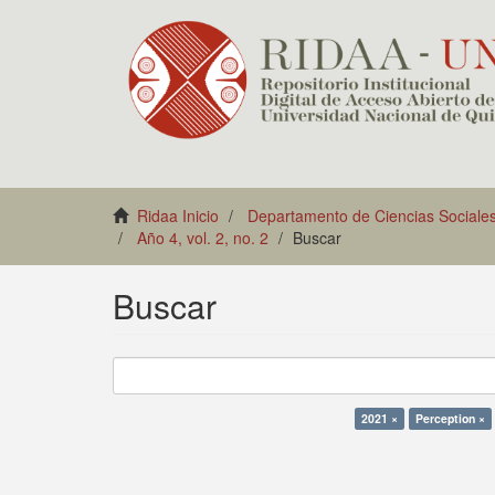
Ridaa Inicio
Departamento de Ciencias Sociale
Año 4, vol. 2, no. 2
Buscar
Buscar
2021 ×
Perception ×