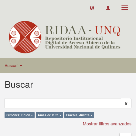
Toggl
navig
Buscar
Buscar
Ir
Giménez, Belén ×
Amas de leite ×
Frachia, Julieta ×
Mostrar filtros avanzados