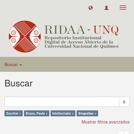
Toggl
navig
Buscar
Buscar
Ir
Escritor ×
Bruno, Paula ×
Intellectuals ×
Biografias ×
Mostrar filtros avanzados