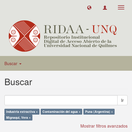
Toggl
navig
Buscar
Buscar
Ir
Industria extractiva ×
Contaminación del agua ×
Puna (Argentina) ×
Mignaqui, Vera ×
Mostrar filtros avanzados