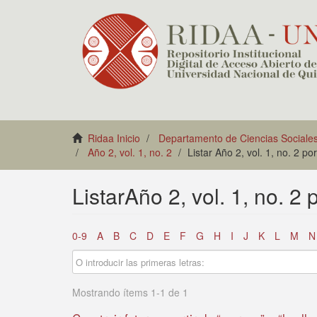
Ridaa Inicio
Departamento de Ciencias Sociale
Año 2, vol. 1, no. 2
Listar Año 2, vol. 1, no. 2 po
ListarAño 2, vol. 1, no. 2
0-9
A
B
C
D
E
F
G
H
I
J
K
L
M
N
Mostrando ítems 1-1 de 1