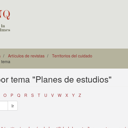
s
Artículos de revistas
Territorios del cuidado
r tema
 por tema "Planes de estudios"
O
P
Q
R
S
T
U
V
W
X
Y
Z
Ir