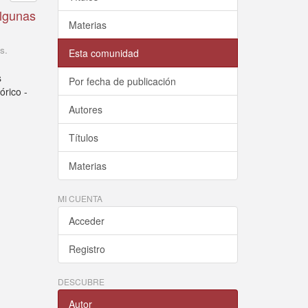
algunas
Materias
s.
Esta comunidad
s
Por fecha de publicación
órico -
Autores
Títulos
Materias
MI CUENTA
Acceder
Registro
DESCUBRE
Autor