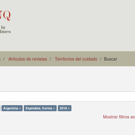
s
Artículos de revistas
Territorios del cuidado
Buscar
Argentina ×
Espíndola, Karina ×
2018 ×
Mostrar filtros 