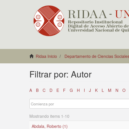
Ridaa Inicio
Departamento de Ciencias Sociale
Filtrar por: Autor
A
B
C
D
E
F
G
H
I
J
K
L
M
N
O
Mostrando items 1-10
Abdala, Roberto (1)