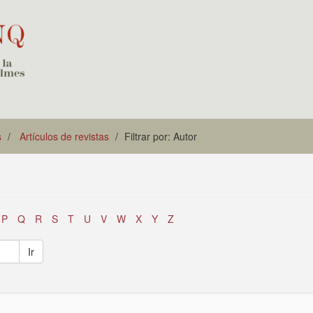
s
Artículos de revistas
Filtrar por: Autor
P
Q
R
S
T
U
V
W
X
Y
Z
Ir