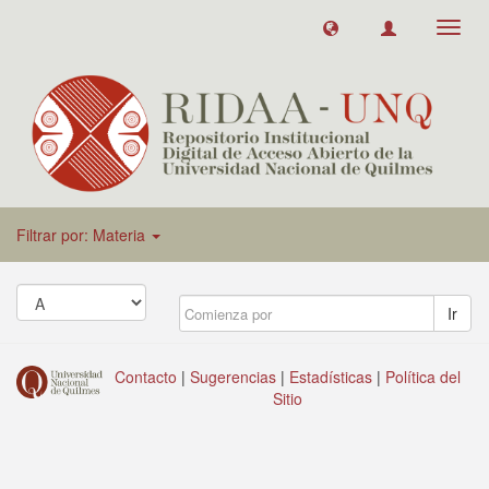
Toggl
navig
Filtrar por: Materia
Ir
Contacto
|
Sugerencias
|
Estadísticas
|
Política del
Sitio