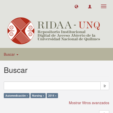
Toggl
navig
Buscar
Buscar
Ir
Automedicación ×
Nursing ×
2014 ×
Mostrar filtros avanzados